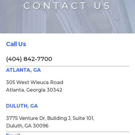
CONTACT US
Call Us
(404) 842-7700
ATLANTA, GA
305 West Wieuca Road
Atlanta, Georgia 30342
DULUTH, GA
3775 Venture Dr, Building J, Suite 101,
Duluth, GA 30096